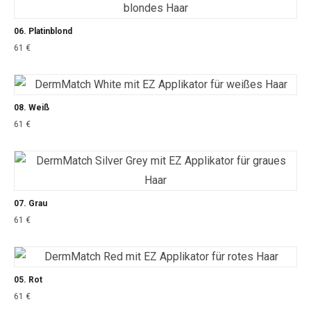
06. Platinblond
61
€
08. Weiß
61
€
07. Grau
61
€
05. Rot
61
€