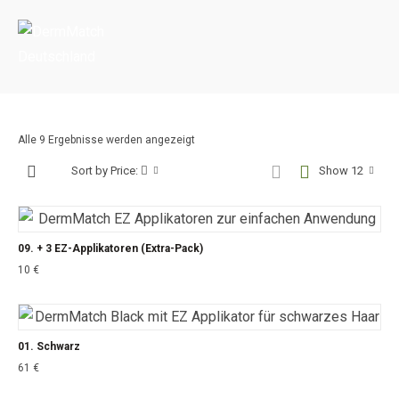
Portada
»
Shop
Alle 9 Ergebnisse werden angezeigt
Sort by Price:
Show 12
09. + 3 EZ-Applikatoren (Extra-Pack)
10
€
01. Schwarz
61
€