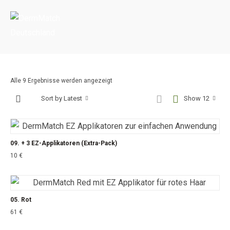
Portada
»
Shop
Alle 9 Ergebnisse werden angezeigt
Sort by Latest
Show 12
09. + 3 EZ-Applikatoren (Extra-Pack)
10
€
05. Rot
61
€