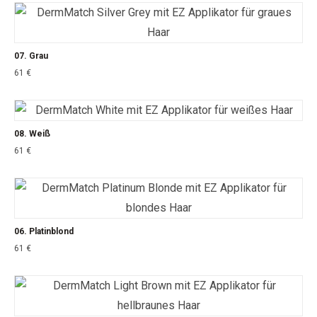
07. Grau
61
€
08. Weiß
61
€
06. Platinblond
61
€