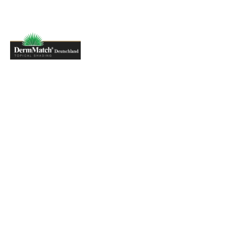
Kontakt
Kontaktieren Sie
DermMatch Deutschland
, wenn Sie
Fragen zur Farbauswahl, Anwendung, Lieferung, Zahlung,
Bestellung oder zu professionellen Anfragen haben.