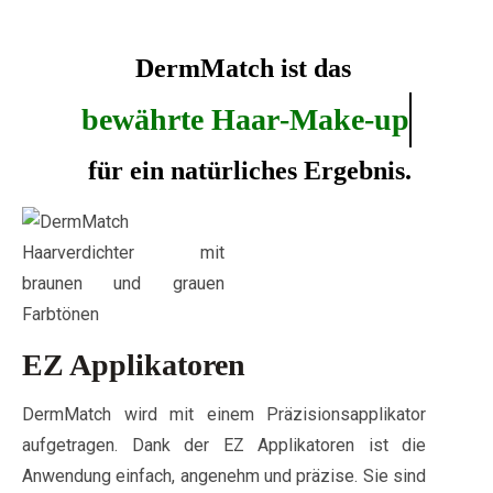
DermMatch
ist
das
b
e
w
ä
h
r
t
e
H
a
a
r
-
M
a
k
e
-
u
p
für
ein
natürliches
Ergebnis.
EZ Applikatoren
DermMatch wird mit einem Präzisionsapplikator
aufgetragen. Dank der EZ Applikatoren ist die
Anwendung einfach, angenehm und präzise. Sie sind