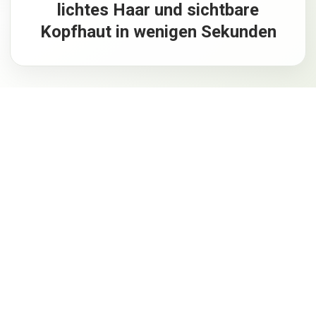
lichtes Haar und sichtbare
Kopfhaut in wenigen Sekunden
01.
04.
Schwarz
Hellbraun
02.
61
€
61
€
Dunkelbrau
n
03.
Mittelbraun
61
€